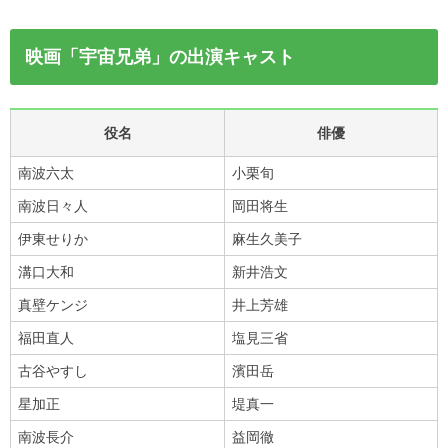
映画「宇宙兄弟」の出演キャスト
役名
俳優
南波六太
小栗旬
南波日々人
岡田将生
伊東せりか
麻生久美子
溝口大和
新井浩文
真壁ケンジ
井上芳雄
福田直人
塩見三省
古谷やすし
濱田岳
星加正
堤真一
南波長介
益岡徹