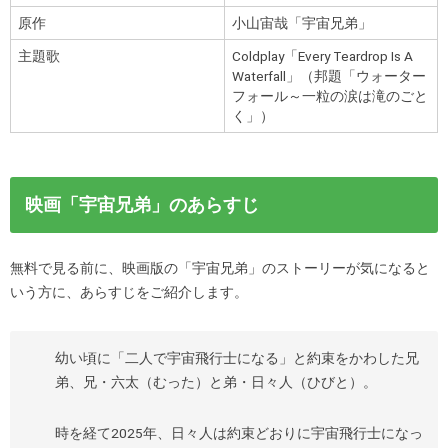
原作
小山宙哉「宇宙兄弟」
主題歌
Coldplay「Every Teardrop Is A
Waterfall」（邦題「ウォーター
フォール～一粒の涙は滝のごと
く」）
映画「宇宙兄弟」のあらすじ
無料で見る前に、映画版の「宇宙兄弟」のストーリーが気になると
いう方に、あらすじをご紹介します。
幼い頃に「二人で宇宙飛行士になる」と約束をかわした兄
弟、兄・六太（むった）と弟・日々人（ひびと）。
時を経て2025年、日々人は約束どおりに宇宙飛行士になっ