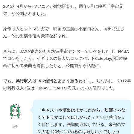
2012年4月からTVアニメが放送開始し、同年5月に映画「宇宙兄
弟」が公開されました。
原作は大ヒットマンガで、映画の主演は小栗旬さん、岡田将生さ
ん、他の出演俳優も豪華な顔ぶれ。
さらに、JAXA協力のもと筑波宇宙センターでロケをしたり、NASA
でロケをしたり。イギリスの超人気ロックバンドColdplayが日本映
画に初めて楽曲を提供したりと、公開前から話題に。
でも、
興行収入は15.7億円とあまり振るわず
……。ちなみに、2012年
の興行収入1位は「BRAVE HEARTS 海猿」の73.3億円でした。
「
キャストや演出はよかったから、映画じゃな
くてドラマにしてほしかった
」という感想をよ
く目にします。長期間連載している、未完のマ
花子
ンガを120分に収めるのは難しいんでしょう