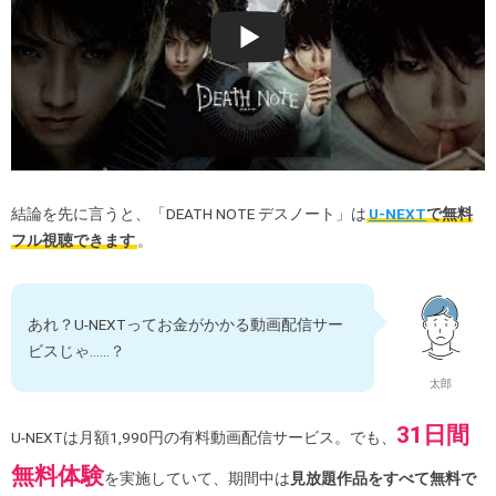
結論を先に言うと、「DEATH NOTE デスノート」は
U-NEXT
で無料
フル視聴できます
。
あれ？U-NEXTってお金がかかる動画配信サー
ビスじゃ……？
太郎
31日間
U-NEXTは月額1,990円の有料動画配信サービス。でも、
無料体験
を実施していて、期間中は
見放題作品をすべて無料で