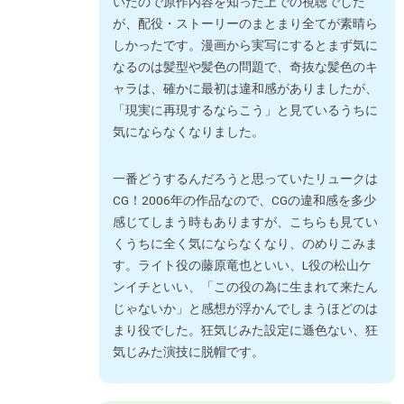
いたので原作内容を知った上での視聴でした
が、配役・ストーリーのまとまり全てが素晴ら
しかったです。漫画から実写にするとまず気に
なるのは髪型や髪色の問題で、奇抜な髪色のキ
ャラは、確かに最初は違和感がありましたが、
「現実に再現するならこう」と見ているうちに
気にならなくなりました。
一番どうするんだろうと思っていたリュークは
CG！2006年の作品なので、CGの違和感を多少
感じてしまう時もありますが、こちらも見てい
くうちに全く気にならなくなり、のめりこみま
す。ライト役の藤原竜也といい、L役の松山ケ
ンイチといい、「この役の為に生まれて来たん
じゃないか」と感想が浮かんでしまうほどのは
まり役でした。狂気じみた設定に遜色ない、狂
気じみた演技に脱帽です。