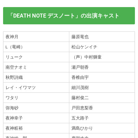
「DEATH NOTE デスノート」の出演キャスト
夜神月
藤原竜也
L（竜崎）
松山ケンイチ
リューク
（声）中村獅童
南空ナオミ
瀬戸朝香
秋野詩織
香椎由宇
レイ・イワマツ
細川茂樹
ワタリ
藤村俊二
弥海砂
戸田恵梨香
夜神幸子
五大路子
夜神粧裕
満島ひかり