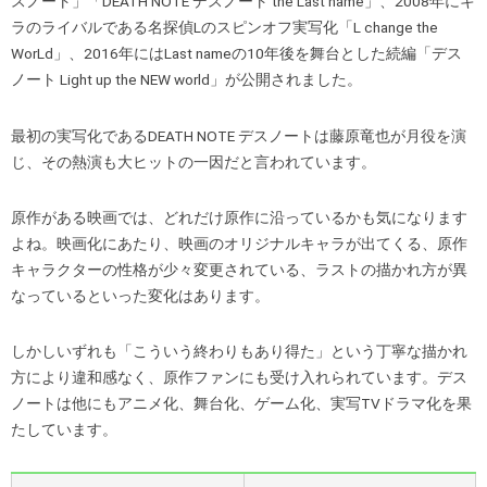
スノート」「DEATH NOTE デスノート the Last name」、2008年にキ
ラのライバルである名探偵Lのスピンオフ実写化「L change the
WorLd」、2016年にはLast nameの10年後を舞台とした続編「デス
ノート Light up the NEW world」が公開されました。
最初の実写化であるDEATH NOTE デスノートは藤原竜也が月役を演
じ、その熱演も大ヒットの一因だと言われています。
原作がある映画では、どれだけ原作に沿っているかも気になります
よね。映画化にあたり、映画のオリジナルキャラが出てくる、原作
キャラクターの性格が少々変更されている、ラストの描かれ方が異
なっているといった変化はあります。
しかしいずれも「こういう終わりもあり得た」という丁寧な描かれ
方により違和感なく、原作ファンにも受け入れられています。デス
ノートは他にもアニメ化、舞台化、ゲーム化、実写TVドラマ化を果
たしています。