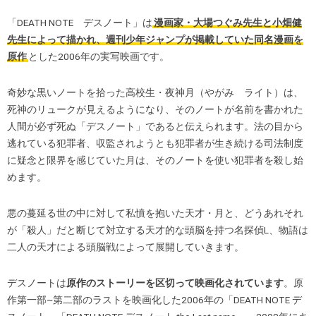
「DEATH NOTE デスノート」は
漫画家・大場つぐみ先生と小畑健
先生によって描かれ、週刊少年ジャンプが掲載していた同名漫画を
原作
とした2006年の実写映画です。
奇妙な黒いノートを拾った高校生・夜神月（やがみ ライト）は、
死神のリュークが見えるようになり、そのノートが名前を書かれた
人間が必ず死ぬ「デスノート」であると伝えられます。法の目から
逃れている犯罪者、収監されようとも犯罪者が生き続ける司法制度
に疑念と限界を感じていた月は、そのノートを使い犯罪者を殺し始
めます。
悪の蔓延る世の中に対して私憤を抱いた天才・月と、どうあれそれ
が「殺人」だと断じて対立する天才的な頭脳を持つ名探偵L、物語は
二人の天才による頭脳戦によって展開していきます。
デスノートは
原作のストーリーを区切って映画化されています
。原
作第一部~第二部のラストを映画化した2006年の「DEATH NOTE デ