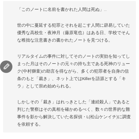
「このノートに名前を書かれた人間は死ぬ」…
世の中に蔓延する犯罪とそれを起こす人間に辟易していた
優秀な高校生・夜神月（藤原竜也）はある日、学校でそん
な稚拙な注意書きの書かれたノートを見つける。
リアルタイムの事件に対してそのノートの実効を知ってし
まった月はそのノートの元々の持ち主である死神のリュー
ク(中村獅童)の助言を得ながら、多くの犯罪者を自身の信
条のもと「裁き」、ネット上ではKillerを語源とする「キ
ラ」として崇め始められる。
しかしその「裁き」はれっきとした「連続殺人」であると
判じた警察はその真相を確かめるべく、数々の世界的な難
事件を影から解決していた名探偵・L(松山ケンイチ)に調査
を依頼する。