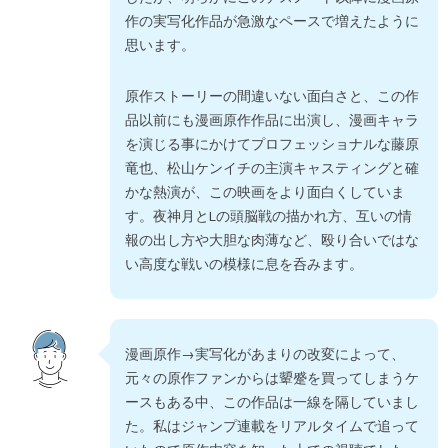
作の実写化作品が急激なペースで増えたように
思います。
原作ストーリーの間違いない面白さと、この作
品以前にも漫画原作作品に出演し、漫画キャラ
を演じる事にかけてプロフェッショナルな藤原
竜也、松山ケンイチの主演キャスティングと確
かな熱演が、この映画をより面白くしていま
す。夜神月とLの頭脳戦の描かれ方、互いの情
報の出し方や大胆な肉薄など、殴り合いではな
い高度な戦いの模様に息を呑みます。
漫画原作→実写化があまりの改変によって、
元々の原作ファンからは顰蹙を買ってしまうケ
ースもある中、この作品は一線を隔していまし
た。私はジャンプ連載をリアルタイムで追って