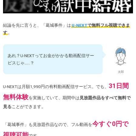
結論を先に言うと、「葛城事件」は
U-NEXT
で無料フル視聴できま
す
。
あれ？U-NEXTってお金がかかる動画配信サー
ビスじゃ……？
太郎
31日間
U-NEXTは月額1,990円の有料動画配信サービス。でも、
無料体験
を実施していて、期間中は
見放題作品をすべて無料で
見る
ことができます。
今すぐ0円で
「葛城事件」も見放題作品なので、フル動画を
視聴可能
です。