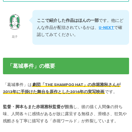
ここで紹介した作品はほんの一部
です。他にど
んな作品が配信されているかは、
U-NEXT
で確
認してみてください。
花子
「葛城事件」の概要
「葛城事件」は
劇団「THE SHAMPOO HAT」の赤堀雅秋さんが
2013年に手掛けた舞台を原作とした2016年の実写映画
です。
監督・脚本もまた赤堀雅秋監督が担当
し、彼の描く人間像の持ち
味、人間各々に感情があるが故に露呈する無様さ、滑稽さ、狂気や
残酷さを丁寧に描写する「赤堀ワールド」が炸裂しています。