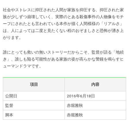
社会やストレスに抑圧された人間が家族を抑圧する、抑圧された家
族が少しずつ崩壊していく、実際のとある殺傷事件の人物像をモチ
ーフにされたとも言われている本作が描く人間模様の「リアルさ」
は、人によっては二度と見たくない程のおぞましさと恐怖が湧き上
がります。
誰にとっても救いの無いストーリーだからこそ、監督が語る「地続
き」、誰しも陥る可能性がある家族の姿が高らかな警鐘を鳴らすヒ
ューマンドラマです。
項目
内容
公開日
2016年6月18日
監督
赤堀雅秋
脚本
赤堀雅秋