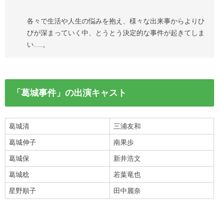
各々で生活や人生の悩みを抱え、様々な出来事からよりひ
びが深まっていく中、とうとう決定的な事件が起きてしま
い……。
「葛城事件」の出演キャスト
葛城清
三浦友和
葛城伸子
南果歩
葛城保
新井浩文
葛城稔
若葉竜也
星野順子
田中麗奈