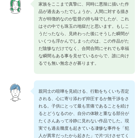
家族をここまで真摯に、同時に悪辣に描いた作
品が過去あったでしょうか。人間に対する描き
方が特徴的なのが監督の持ち味でしたが、これ
はその中でも珠玉の地獄だと思います。もしこ
うだったなら、見終わった後にそうした瞬間が
いくつも浮かんでしまったのは、この作品がた
だ陰惨なだけでなく、合間合間にそれでも幸福
な瞬間もある事を見せているからで、誰に向け
るでも無い無念さが募ります。
親同士の喧嘩を見続ける、行動をちくいち否定
される、心に寄り添わず抑圧するか無干渉をさ
れる。子供にとって最も苦痛であることを続け
るとどうなるのか、自分の体験と重なる部分が
たくさんあって冷静に見れない作品でした。現
実でも過去幾度も起きている凄惨な事件を「犯
人が異常だったから起きた」で片づけさせてく