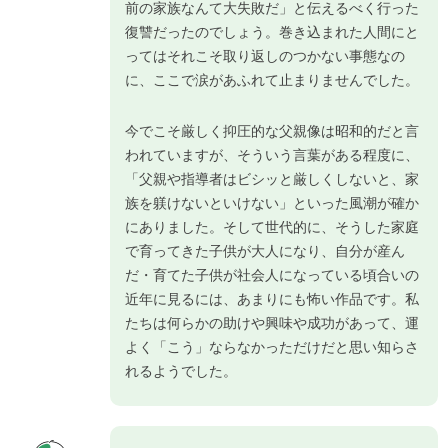
前の家族なんて大失敗だ」と伝えるべく行った
復讐だったのでしょう。巻き込まれた人間にと
ってはそれこそ取り返しのつかない事態なの
に、ここで涙があふれて止まりませんでした。
今でこそ厳しく抑圧的な父親像は昭和的だと言
われていますが、そういう言葉がある程度に、
「父親や指導者はビシッと厳しくしないと、家
族を躾けないといけない」といった風潮が確か
にありました。そして世代的に、そうした家庭
で育ってきた子供が大人になり、自分が産ん
だ・育てた子供が社会人になっている頃合いの
近年に見るには、あまりにも怖い作品です。私
たちは何らかの助けや興味や成功があって、運
よく「こう」ならなかっただけだと思い知らさ
れるようでした。