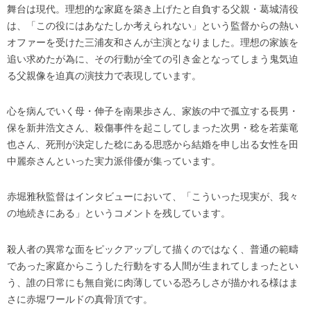
舞台は現代。理想的な家庭を築き上げたと自負する父親・葛城清役
は、「この役にはあなたしか考えられない」という監督からの熱い
オファーを受けた三浦友和さんが主演となりました。理想の家族を
追い求めたが為に、その行動が全ての引き金となってしまう鬼気迫
る父親像を迫真の演技力で表現しています。
心を病んでいく母・伸子を南果歩さん、家族の中で孤立する長男・
保を新井浩文さん、殺傷事件を起こしてしまった次男・稔を若葉竜
也さん、死刑が決定した稔にある思惑から結婚を申し出る女性を田
中麗奈さんといった実力派俳優が集っています。
赤堀雅秋監督はインタビューにおいて、「こういった現実が、我々
の地続きにある」というコメントを残しています。
殺人者の異常な面をピックアップして描くのではなく、普通の範疇
であった家庭からこうした行動をする人間が生まれてしまったとい
う、誰の日常にも無自覚に肉薄している恐ろしさが描かれる様はま
さに赤堀ワールドの真骨頂です。