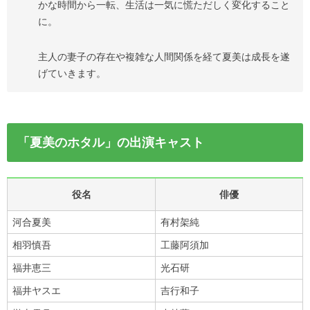
かな時間から一転、生活は一気に慌ただしく変化すること
に。
主人の妻子の存在や複雑な人間関係を経て夏美は成長を遂
げていきます。
「夏美のホタル」の出演キャスト
役名
俳優
河合夏美
有村架純
相羽慎吾
工藤阿須加
福井恵三
光石研
福井ヤスエ
吉行和子