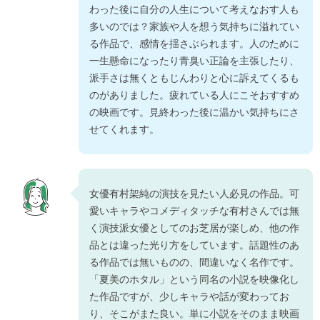
わった後に自分の人生について考えなおす人も
多いのでは？家族や人を想う気持ちに溢れてい
る作品で、感情を揺さぶられます。人のために
一生懸命になったり青臭い正論を主張したり、
派手さは無くともじんわりと心に訴えてくるも
のがありました。疲れている人にこそおすすめ
の映画です。見終わった後に温かい気持ちにさ
せてくれます。
女優有村架純の演技を見たい人必見の作品。可
愛いキャラやコメディタッチな有村さんでは無
く演技派女優としてのお芝居が楽しめ、他の作
品とは違った光り方をしています。話題性のあ
る作品では無いものの、間違いなく名作です。
「夏美のホタル」という同名の小説を映像化し
た作品ですが、少しキャラや話が変わってお
り、そこがまた良い。単に小説をそのまま映画