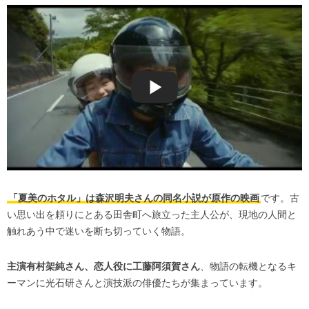
「夏美のホタル」は森沢明夫さんの同名小説が原作の映画
です。古
い思い出を頼りにとある田舎町へ旅立った主人公が、現地の人間と
触れあう中で迷いを断ち切っていく物語。
主演有村架純さん、恋人役に工藤阿須賀さん
、物語の転機となるキ
ーマンに光石研さんと演技派の俳優たちが集まっています。