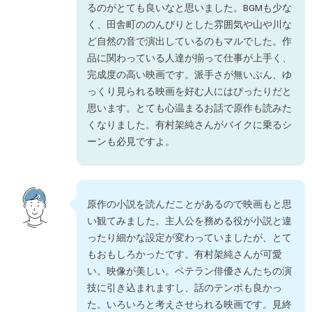
るのがとても良いなと思いました。BGMも少な
く、田舎町ののんびりとした雰囲気や山や川な
ど自然の音で演出しているのもマルでした。作
品に関わっている人達が揃って仕事が上手く、
完成度の高い映画です。派手さが無いぶん、ゆ
っくり見られる映画を好む人にはぴったりだと
思います。とても心温まるお話で原作も読みた
くなりました。有村架純さんがバイクに乗るシ
ーンも必見ですよ。
原作の小説を読んだことがあるので映画もと思
い観てみました。主人公を務める役が小説と違
ったり細かな設定が変わっていましたが、とて
もおもしろかったです。有村架純さんが可愛
い。映像が美しい。ベテラン俳優さんたちの演
技に引き込まれますし、話のテンポも良かっ
た。いろいろと考えさせられる映画です。見終