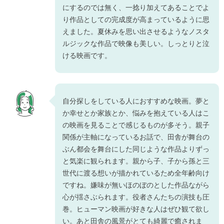
にするのでは無く、一捻り加えてあることでよ
り作品としての完成度が高まっているように思
えました。夏休みを思い出させるようなノスタ
ルジックな作品で映像も美しい。しっとりと泣
ける映画です。
自分探しをしている人におすすめな映画。夢と
か幸せとか家族とか、悩みを抱えている人はこ
の映画を見ることで感じるものが多そう。親子
関係が主軸になっているお話で、田舎が舞台の
ぶん都会を舞台にした同じような作品よりずっ
と気楽に観られます。親から子、子から孫と三
世代に渡る想いが描かれているため全年齢向け
ですね。嫌味が無いほのぼのとした作品ながら
心が揺さぶられます。役者さんたちの演技も圧
巻。ヒューマン映画が好きな人はぜひ観て欲し
い。あと田舎の風景がとても綺麗で癒されま